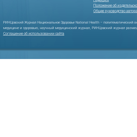
Редакция
Положение об издательск
Общее руководство автор
РИНЦовский Журнал Национальное Здоровье National Health – политематический 
медицине и здоровью, научный медицинский журнал, РИНЦовский журнал размещ
Соглашение об использовании сайта