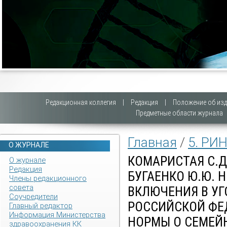
Редакционная коллегия
|
Редакция
|
Положение об изд
Предметные области журнала
Главная
/
5. РИ
О ЖУРНАЛЕ
КОМАРИСТАЯ С.Д.
О журнале
Редакция
БУГАЕНКО Ю.Ю. 
Члены редакционного
совета
ВКЛЮЧЕНИЯ В У
Соучредители
РОССИЙСКОЙ ФЕ
Главный редактор
Информация Министерства
НОРМЫ О СЕМЕЙ
здравоохранения КК