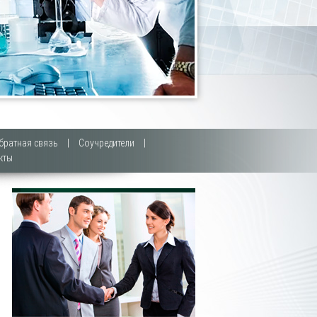
братная связь
|
Соучредители
|
кты