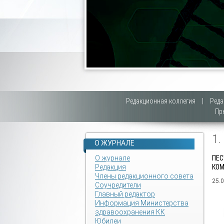
Редакционная коллегия
|
Реда
Пр
1
О ЖУРНАЛЕ
О журнале
ПЕС
Редакция
КОМ
Члены редакционного совета
25.
Соучредители
Главный редактор
Информация Министерства
здравоохранения КК
Юбилеи