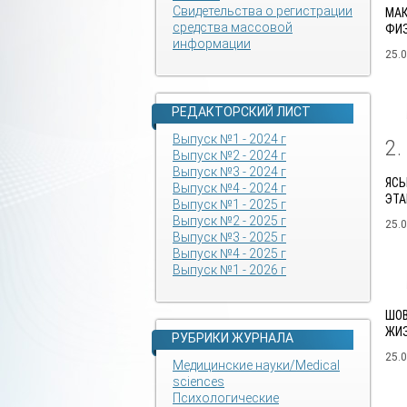
Свидетельства о регистрации
МАК
средства массовой
ФИЗ
информации
25.
РЕДАКТОРСКИЙ ЛИСТ
Выпуск №1 - 2024 г
2
Выпуск №2 - 2024 г
Выпуск №3 - 2024 г
ЯСЬ
Выпуск №4 - 2024 г
ЭТА
Выпуск №1 - 2025 г
Выпуск №2 - 2025 г
25.
Выпуск №3 - 2025 г
Выпуск №4 - 2025 г
Выпуск №1 - 2026 г
ШОВ
ЖИЗ
РУБРИКИ ЖУРНАЛА
25.
Медицинские науки/Medical
sciences
Психологические