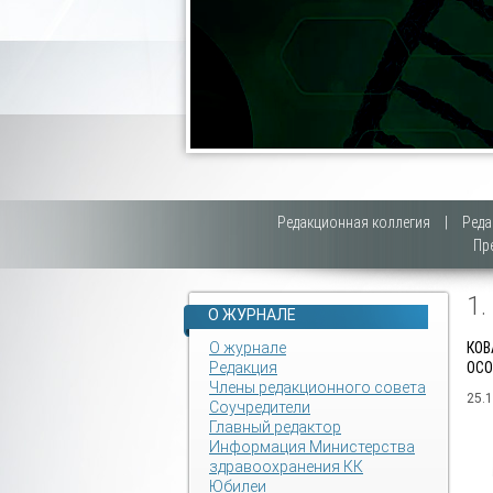
Редакционная коллегия
|
Реда
Пр
1
О ЖУРНАЛЕ
О журнале
КОВ
Редакция
ОСО
Члены редакционного совета
25.
Соучредители
Главный редактор
Информация Министерства
здравоохранения КК
Юбилеи