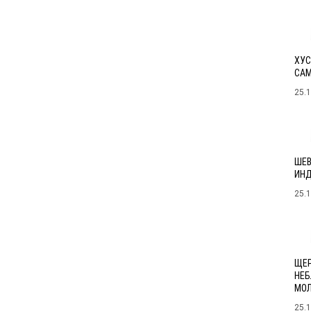
ХУС
САМ
25.
ШЕВ
ИНД
25.
ЩЕР
НЕБ
МОЛ
25.