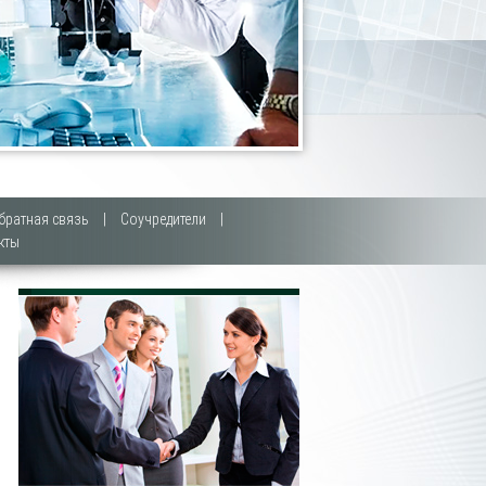
братная связь
|
Соучредители
|
кты