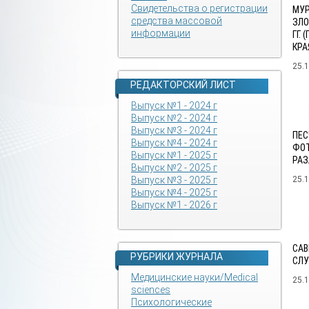
Свидетельства о регистрации
МУР
средства массовой
ЗЛО
информации
ГГ.
КРА
25.
РЕДАКТОРСКИЙ ЛИСТ
Выпуск №1 - 2024 г
Выпуск №2 - 2024 г
Выпуск №3 - 2024 г
ПЕС
Выпуск №4 - 2024 г
ФОТ
Выпуск №1 - 2025 г
РАЗ
Выпуск №2 - 2025 г
Выпуск №3 - 2025 г
25.
Выпуск №4 - 2025 г
Выпуск №1 - 2026 г
САВ
РУБРИКИ ЖУРНАЛА
СЛУ
Медицинские науки/Medical
25.
sciences
Психологические