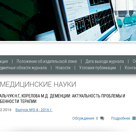
кция
|
Положение об издательской этике
|
Дата выхода журнала
|
О
едметные области журнала
|
Новости
|
Условия публикации
|
Конта
. МЕДИЦИНСКИЕ НАУКИ
АЛЬЧУК Н.Г., КОРЕЛОВА М.Д. ДЕМЕНЦИИ: АКТУАЛЬНОСТЬ ПРОБЛЕМЫ И
БЕННОСТИ ТЕРАПИИ
12.2016
Выпуск №3-4 - 2016 г.
Обсуждения: 0
Подробнее