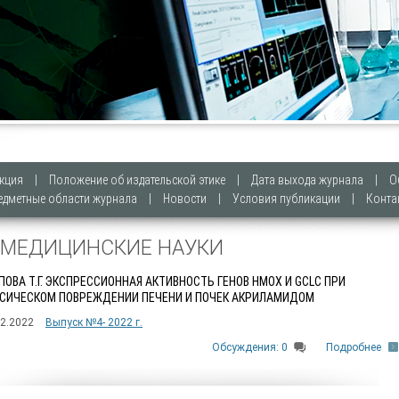
кция
|
Положение об издательской этике
|
Дата выхода журнала
|
О
едметные области журнала
|
Новости
|
Условия публикации
|
Конта
. МЕДИЦИНСКИЕ НАУКИ
ПОВА Т.Г. ЭКСПРЕССИОННАЯ АКТИВНОСТЬ ГЕНОВ HMOX И GCLC ПРИ
СИЧЕСКОМ ПОВРЕЖДЕНИИ ПЕЧЕНИ И ПОЧЕК АКРИЛАМИДОМ
12.2022
Выпуск №4- 2022 г.
Обсуждения: 0
Подробнее