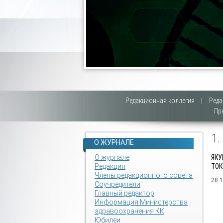
Редакционная коллегия
|
Реда
Пр
1
О ЖУРНАЛЕ
О журнале
ЯКУ
Редакция
ТОК
Члены редакционного совета
28.
Соучредители
Главный редактор
Информация Министерства
здравоохранения КК
Юбилеи