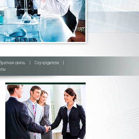
братная связь
|
Соучредители
|
кты