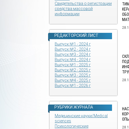
Свидетельства о регистрации
ТИМ
средства массовой
КЕР
информации
ОБО
МА
28.
РЕДАКТОРСКИЙ ЛИСТ
Выпуск №1 - 2024 г
Выпуск №2 - 2024 г
Выпуск №3 - 2024 г
СКЛ
Выпуск №4 - 2024 г
ПОД
Выпуск №1 - 2025 г
ИНФ
Выпуск №2 - 2025 г
ТР
Выпуск №3 - 2025 г
Выпуск №4 - 2025 г
28.
Выпуск №1 - 2026 г
РУБРИКИ ЖУРНАЛА
НАС
КОР
Медицинские науки/Medical
ОПЫ
sciences
Психологические
28.