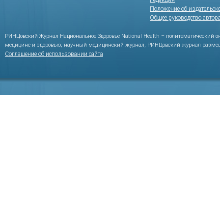
Редакция
Положение об издательск
Общее руководство автор
РИНЦовский Журнал Национальное Здоровье National Health – политематический 
медицине и здоровью, научный медицинский журнал, РИНЦовский журнал размещ
Соглашение об использовании сайта