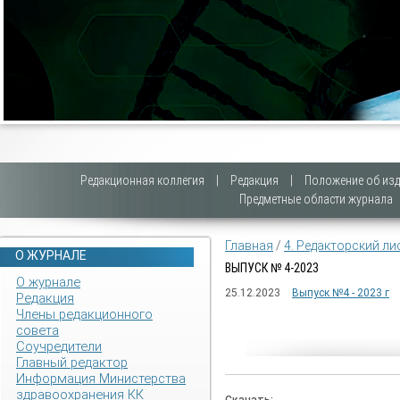
Редакционная коллегия
|
Редакция
|
Положение об изд
Предметные области журнала
Главная
/
4. Редакторский ли
О ЖУРНАЛЕ
ВЫПУСК № 4-2023
О журнале
25.12.2023
Выпуск №4 - 2023 г
Редакция
Члены редакционного
совета
Соучредители
Главный редактор
Информация Министерства
здравоохранения КК