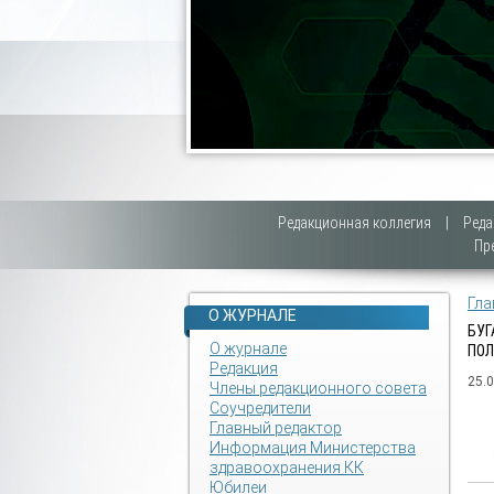
Редакционная коллегия
|
Реда
Пр
Гла
О ЖУРНАЛЕ
БУГ
О журнале
ПОЛ
Редакция
25.
Члены редакционного совета
Соучредители
Главный редактор
Информация Министерства
здравоохранения КК
Юбилеи