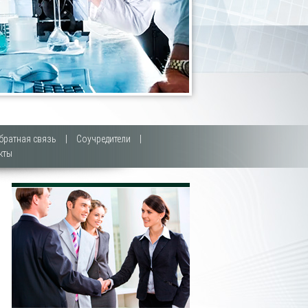
братная связь
|
Соучредители
|
кты