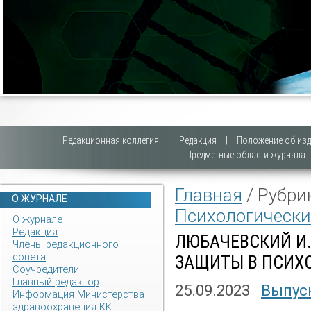
Редакционная коллегия
|
Редакция
|
Положение об изд
Предметные области журнала
Главная
/ Рубри
О ЖУРНАЛЕ
Психологически
О журнале
Редакция
ЛЮБАЧЕВСКИЙ И.
Члены редакционного
совета
ЗАЩИТЫ В ПСИХ
Соучредители
Главный редактор
25.09.2023
Выпуск
Информация Министерства
здравоохранения КК