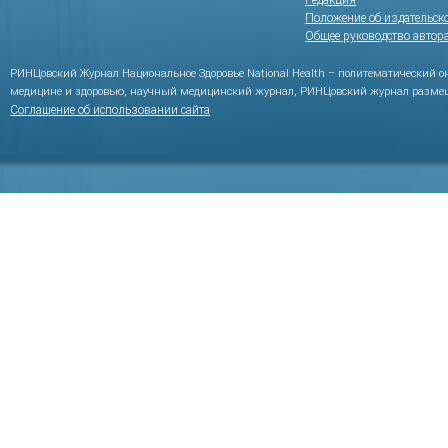
Редакция
Положение об издательск
Общее руководство автор
РИНЦовский Журнал Национальное Здоровье National Health – политематический 
медицине и здоровью, научный медицинский журнал, РИНЦовский журнал размещ
Соглашение об использовании сайта