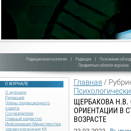
Редакционная коллегия
|
Редакция
|
Положение об изд
Предметные области журнала
Главная
/ Рубри
О ЖУРНАЛЕ
Психологически
О журнале
Редакция
ЩЕРБАКОВА Н.В
Члены редакционного
совета
ОРИЕНТАЦИИ В 
Соучредители
ВОЗРАСТЕ
Главный редактор
Информация Министерства
здравоохранения КК