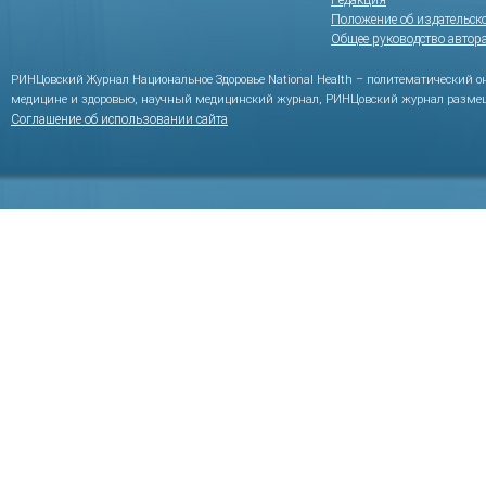
Редакция
Положение об издательск
Общее руководство автор
РИНЦовский Журнал Национальное Здоровье National Health – политематический 
медицине и здоровью, научный медицинский журнал, РИНЦовский журнал размещ
Соглашение об использовании сайта