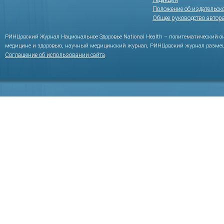
Редакция
Положение об издательск
Общее руководство автор
РИНЦовский Журнал Национальное Здоровье National Health – политематический 
медицине и здоровью, научный медицинский журнал, РИНЦовский журнал размещ
Соглашение об использовании сайта