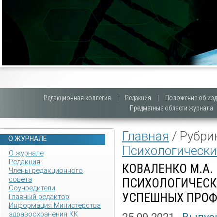
Редакционная коллегия
|
Редакция
|
Положение об изд
Предметные области журнала
Главная
/ Рубри
О ЖУРНАЛЕ
Психологически
О журнале
Редакция
КОВАЛЕНКО М.А.
Члены редакционного
совета
ПСИХОЛОГИЧЕСК
Соучредители
УСПЕШНЫХ ПРОФ
Главный редактор
Информация Министерства
здравоохранения КК