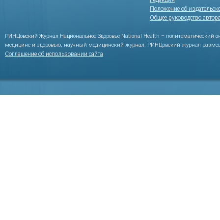
Редакция
Положение об издательск
Общее руководство автор
РИНЦовский Журнал Национальное Здоровье National Health – политематический 
медицине и здоровью, научный медицинский журнал, РИНЦовский журнал размещ
Соглашение об использовании сайта