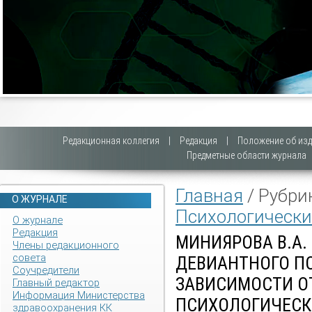
Редакционная коллегия
|
Редакция
|
Положение об изд
Предметные области журнала
Главная
/ Рубри
О ЖУРНАЛЕ
Психологически
О журнале
Редакция
МИНИЯРОВА В.А.
Члены редакционного
совета
ДЕВИАНТНОГО П
Соучредители
ЗАВИСИМОСТИ О
Главный редактор
Информация Министерства
ПСИХОЛОГИЧЕСК
здравоохранения КК