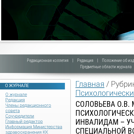
Редакционная коллегия
|
Редакция
|
Положение об изд
Предметные области журнала
Главная
/ Рубри
О ЖУРНАЛЕ
Психологически
О журнале
Редакция
СОЛОВЬЕВА О.В.
Члены редакционного
совета
ПСИХОЛОГИЧЕС
Соучредители
ИНВАЛИДАМ – У
Главный редактор
Информация Министерства
СПЕЦИАЛЬНОЙ В
здравоохранения КК