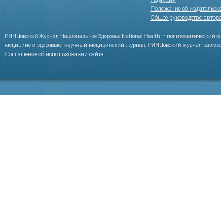
Редакция
Положение об издательск
Общее руководство автор
РИНЦовский Журнал Национальное Здоровье National Health – политематический 
медицине и здоровью, научный медицинский журнал, РИНЦовский журнал размещ
Соглашение об использовании сайта