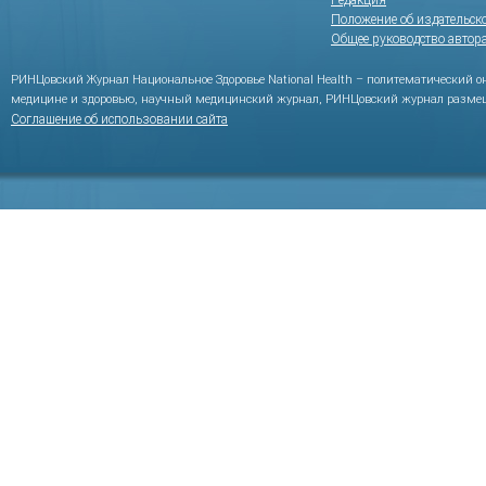
Редакция
Положение об издательск
Общее руководство автор
РИНЦовский Журнал Национальное Здоровье National Health – политематический 
медицине и здоровью, научный медицинский журнал, РИНЦовский журнал размещ
Соглашение об использовании сайта