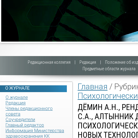
Редакционная коллегия
|
Редакция
|
Положение об изд
Предметные области журнала
Главная
/ Рубри
О ЖУРНАЛЕ
Психологически
О журнале
Редакция
ДЁМИН А.Н., РЕН
Члены редакционного
совета
С.А., АЛТЫННИК
Соучредители
ПСИХОЛОГИЧЕСК
Главный редактор
Информация Министерства
НОВЫХ ТЕХНОЛО
здравоохранения КК