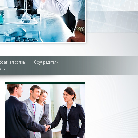
братная связь
|
Соучредители
|
кты