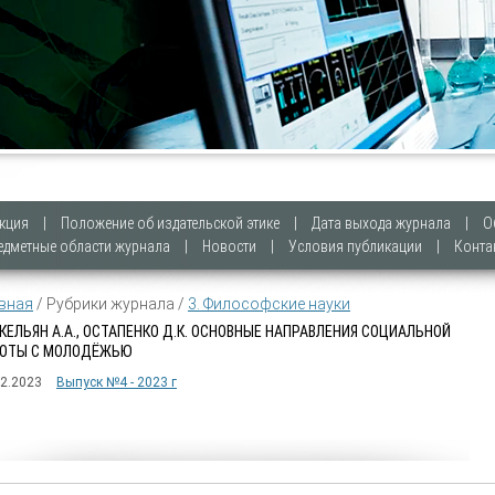
кция
|
Положение об издательской этике
|
Дата выхода журнала
|
О
едметные области журнала
|
Новости
|
Условия публикации
|
Конта
вная
/ Рубрики журнала /
3. Философские науки
КЕЛЬЯН А.А., ОСТАПЕНКО Д.К. ОСНОВНЫЕ НАПРАВЛЕНИЯ СОЦИАЛЬНОЙ
ОТЫ С МОЛОДЁЖЬЮ
12.2023
Выпуск №4 - 2023 г