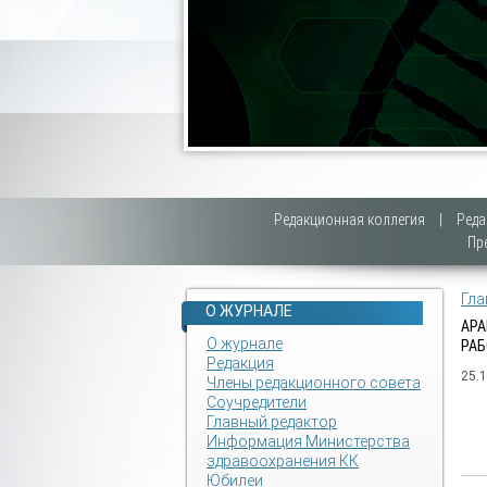
Редакционная коллегия
|
Реда
Пр
Гла
О ЖУРНАЛЕ
АРА
О журнале
РАБ
Редакция
25.
Члены редакционного совета
Соучредители
Главный редактор
Информация Министерства
здравоохранения КК
Юбилеи