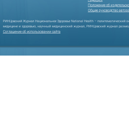
Редакция
Положение об издательск
Общее руководство автор
РИНЦовский Журнал Национальное Здоровье National Health – политематический 
медицине и здоровью, научный медицинский журнал, РИНЦовский журнал размещ
Соглашение об использовании сайта