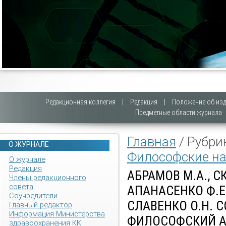
Редакционная коллегия
|
Редакция
|
Положение об изд
Предметные области журнала
Главная
/ Рубри
О ЖУРНАЛЕ
Философские на
О журнале
Редакция
АБРАМОВ М.А., С
Члены редакционного
совета
АПАНАСЕНКО Ф.Е.
Соучредители
СЛАВЕНКО О.Н. 
Главный редактор
Информация Министерства
ФИЛОСОФСКИЙ 
здравоохранения КК