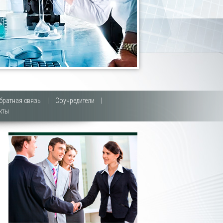
братная связь
|
Соучредители
|
кты