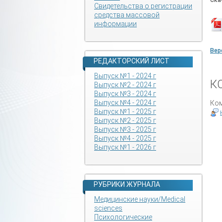
Ска
Свидетельства о регистрации
средства массовой
информации
Вер
РЕДАКТОРСКИЙ ЛИСТ
Выпуск №1 - 2024 г
К
Выпуск №2 - 2024 г
Выпуск №3 - 2024 г
Выпуск №4 - 2024 г
Ком
Выпуск №1 - 2025 г
Выпуск №2 - 2025 г
Выпуск №3 - 2025 г
Выпуск №4 - 2025 г
Выпуск №1 - 2026 г
РУБРИКИ ЖУРНАЛА
Медицинские науки/Medical
sciences
Психологические