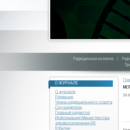
Редакционная коллегия
|
Реда
Пр
Гла
О ЖУРНАЛЕ
МЕЛ
О журнале
25.
Редакция
Члены редакционного совета
Соучредители
Главный редактор
Информация Министерства
здравоохранения КК
Юбилеи