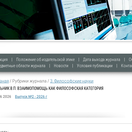
кция
|
Положение об издательской этике
|
Дата выхода журнала
|
О
едметные области журнала
|
Новости
|
Условия публикации
|
Конта
вная
/ Рубрики журнала /
3. Философские науки
ЬНИК В.П. ВЗАИМОПОМОЩЬ КАК ФИЛОСОФСКАЯ КАТЕГОРИЯ
06.2026
Выпуск №2 - 2026 г