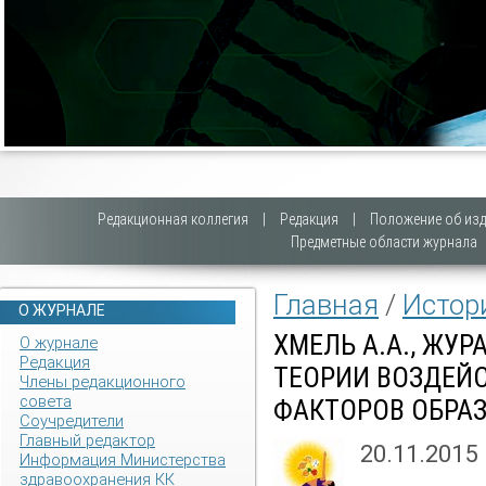
Редакционная коллегия
|
Редакция
|
Положение об изд
Предметные области журнала
Главная
/
Истор
О ЖУРНАЛЕ
ХМЕЛЬ А.А., ЖУР
О журнале
Редакция
ТЕОРИИ ВОЗДЕЙС
Члены редакционного
совета
ФАКТОРОВ ОБРАЗ
Соучредители
Главный редактор
20.11.2015
Информация Министерства
здравоохранения КК