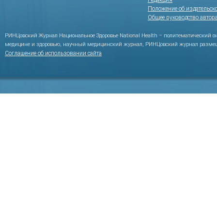
Редакция
Положение об издательск
Общее руководство автор
РИНЦовский Журнал Национальное Здоровье National Health – политематический 
медицине и здоровью, научный медицинский журнал, РИНЦовский журнал размещ
Соглашение об использовании сайта