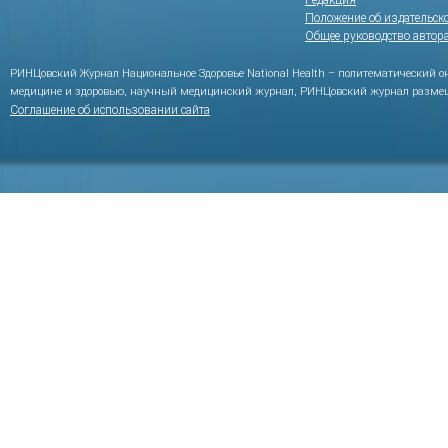
Редакция
Положение об издательск
Общее руководство автор
РИНЦовский Журнал Национальное Здоровье National Health – политематический 
медицине и здоровью, научный медицинский журнал, РИНЦовский журнал размещ
Соглашение об использовании сайта