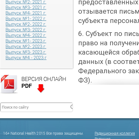
предоставленных
Выпуск №2- 2021 г.
Выпуск №3- 2021 г.
отзывается пись
Выпуск №4- 2021 г.
Выпуск №1- 2022 г.
субъекта персона
Выпуск №2- 2022 г.
Выпуск №3- 2022 г.
6. Субъект по пи
Выпуск №4- 2022 г.
Выпуск №1- 2023 г.
право на получен
Выпуск №2- 2023 г.
касающейся обра
Выпуск №3- 2023 г.
Выпуск №4 - 2023 г
данных (в соответ
Федерального зако
ФЗ).
16+ National Health 2015 Все права защищены.
Редакционная коллегия