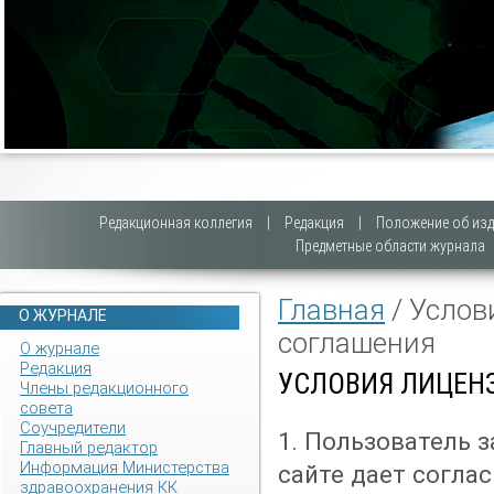
Редакционная коллегия
|
Редакция
|
Положение об изд
Предметные области журнала
Главная
/ Услов
О ЖУРНАЛЕ
соглашения
О журнале
Редакция
УСЛОВИЯ ЛИЦЕН
Члены редакционного
совета
Соучредители
1. Пользователь
Главный редактор
Информация Министерства
сайте дает соглас
здравоохранения КК