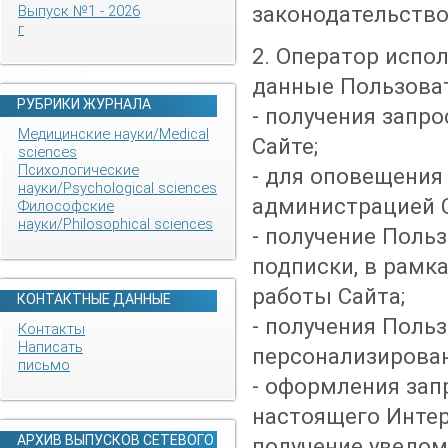
законодательство
Выпуск №1 - 2026
г
2. Оператор испо
данные Пользоват
РУБРИКИ ЖУРНАЛА
- получения запро
Медицинские науки/Medical
Сайте;
sciences
Психологические
- для оповещения
науки/Psychological sciences
администрацией С
Философские
науки/Philosophical sciences
- получение Поль
подписки, в рамк
работы Сайта;
КОНТАКТНЫЕ ДАННЫЕ
- получения Поль
Контакты
Написать
персонализирова
письмо
- оформления зап
настоящего Интер
АРХИВ ВЫПУСКОВ СЕТЕВОГО
получение уведом