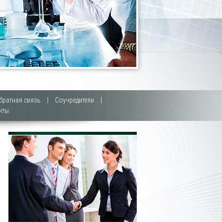
братная связь
|
Соучредители
|
кты