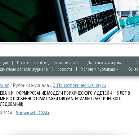
кция
|
Положение об издательской этике
|
Дата выхода журнала
|
О
едметные области журнала
|
Новости
|
Условия публикации
|
Конта
вная
/ Рубрики журнала /
2. Психологические науки
ЕВА Н.И. ФОРМИРОВАНИЕ МОДЕЛИ ПСИХИЧЕСКОГО У ДЕТЕЙ 4 – 5 ЛЕТ В
МЕ И С ОСОБЕННОСТЯМИ РАЗВИТИЯ (МАТЕРИАЛЫ ПРАКТИЧЕСКОГО
ЛЕДОВАНИЯ)
03.2024
Выпуск №1 - 2024 г