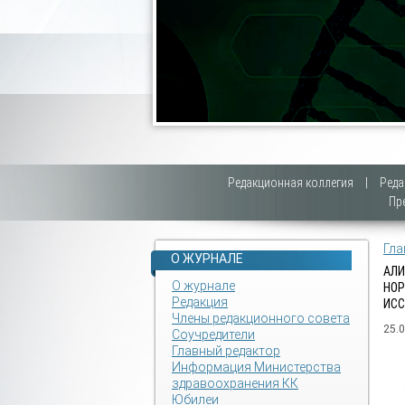
Редакционная коллегия
|
Реда
Пр
Гла
О ЖУРНАЛЕ
АЛИ
О журнале
НОР
Редакция
ИСС
Члены редакционного совета
25.
Соучредители
Главный редактор
Информация Министерства
здравоохранения КК
Юбилеи