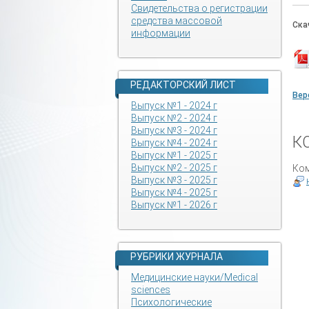
Свидетельства о регистрации
средства массовой
Ска
информации
РЕДАКТОРСКИЙ ЛИСТ
Вер
Выпуск №1 - 2024 г
Выпуск №2 - 2024 г
Выпуск №3 - 2024 г
К
Выпуск №4 - 2024 г
Выпуск №1 - 2025 г
Выпуск №2 - 2025 г
Ком
Выпуск №3 - 2025 г
Выпуск №4 - 2025 г
Выпуск №1 - 2026 г
РУБРИКИ ЖУРНАЛА
Медицинские науки/Medical
sciences
Психологические