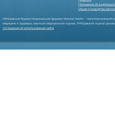
Редакция
Положение об издательск
Общее руководство автор
РИНЦовский Журнал Национальное Здоровье National Health – политематический 
медицине и здоровью, научный медицинский журнал, РИНЦовский журнал размещ
Соглашение об использовании сайта