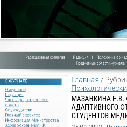
Редакционная коллегия
|
Редакция
|
Положение об изд
Предметные области журнала
Главная
/ Рубри
О ЖУРНАЛЕ
Психологически
О журнале
Редакция
МАЗАНКИНА Е.В
Члены редакционного
совета
АДАПТИВНОГО О
Соучредители
СТУДЕНТОВ МЕД
Главный редактор
Информация Министерства
здравоохранения КК