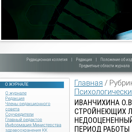
Редакционная коллегия
|
Редакция
|
Положение об изд
Предметные области журнала
Главная
/ Рубри
О ЖУРНАЛЕ
Психологически
О журнале
Редакция
ИВАНЧИХИНА О.В
Члены редакционного
совета
СТРОЙНЕЮЩИХ Л
Соучредители
НЕДООЦЕНЕННЫЙ
Главный редактор
Информация Министерства
ПЕРИОД РАБОТЫ 
здравоохранения КК