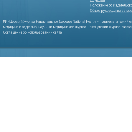
Редакция
Положение об издательск
Общее руководство автор
РИНЦовский Журнал Национальное Здоровье National Health – политематический 
медицине и здоровью, научный медицинский журнал, РИНЦовский журнал размещ
Соглашение об использовании сайта