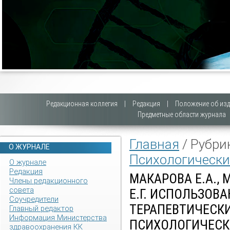
Редакционная коллегия
|
Редакция
|
Положение об изд
Предметные области журнала
Главная
/ Рубри
О ЖУРНАЛЕ
Психологически
О журнале
Редакция
МАКАРОВА Е.А., 
Члены редакционного
совета
Е.Г. ИСПОЛЬЗОВА
Соучредители
ТЕРАПЕВТИЧЕСКИ
Главный редактор
Информация Министерства
ПСИХОЛОГИЧЕСК
здравоохранения КК