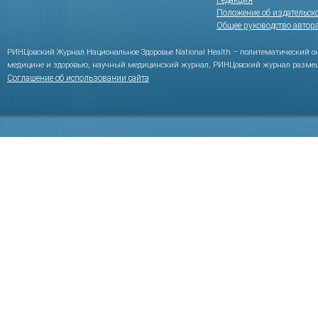
Редакция
Положение об издательск
Общее руководство автор
РИНЦовский Журнал Национальное Здоровье National Health – политематический 
медицине и здоровью, научный медицинский журнал, РИНЦовский журнал размещ
Соглашение об использовании сайта