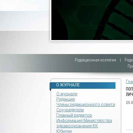
Редакционная коллегия
|
Реда
Пр
Гла
О ЖУРНАЛЕ
ПОП
О журнале
ЛИЧ
Редакция
25.
Члены редакционного совета
Соучредители
Главный редактор
Информация Министерства
здравоохранения КК
Юбилеи