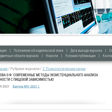
кция
|
Положение об издательской этике
|
Дата выхода журнала
|
О
едметные области журнала
|
Новости
|
Условия публикации
|
Конта
вная
/ Рубрики журнала /
2. Психологические науки
ОВА О.Ф. СОВРЕМЕННЫЕ МЕТОДЫ ЭКЗИСТЕНЦИАЛЬНОГО АНАЛИЗА
НОСТИ С ПИЩЕВОЙ ЗАВИСИМОСТЬЮ
09.2021
Выпуск №3- 2021 г.