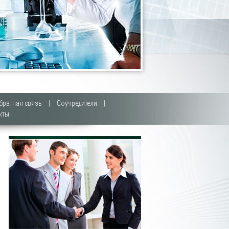
братная связь
|
Соучредители
|
кты