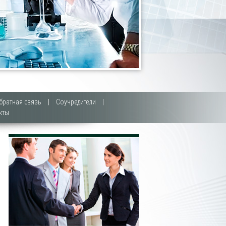
братная связь
|
Соучредители
|
кты