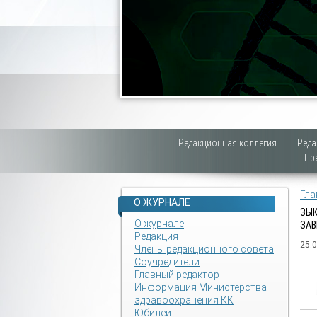
Редакционная коллегия
|
Реда
Пр
Гла
О ЖУРНАЛЕ
ЗЫК
О журнале
ЗАВ
Редакция
25.
Члены редакционного совета
Соучредители
Главный редактор
Информация Министерства
здравоохранения КК
Юбилеи