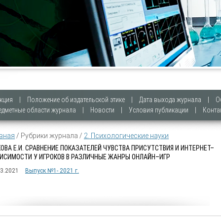
кция
|
Положение об издательской этике
|
Дата выхода журнала
|
О
едметные области журнала
|
Новости
|
Условия публикации
|
Конта
вная
/ Рубрики журнала /
2. Психологические науки
ОВА Е.И. СРАВНЕНИЕ ПОКАЗАТЕЛЕЙ ЧУВСТВА ПРИСУТСТВИЯ И ИНТЕРНЕТ–
ИСИМОСТИ У ИГРОКОВ В РАЗЛИЧНЫЕ ЖАНРЫ ОНЛАЙН–ИГР
03.2021
Выпуск №1- 2021 г.