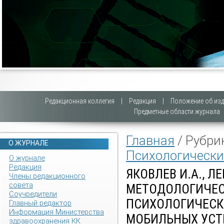
Редакционная коллегия
|
Редакция
|
Положение об изд
Предметные области журнала
Главная
/ Рубри
О ЖУРНАЛЕ
Психологически
О журнале
Редакция
ЯКОВЛЕВ И.А., Л
Члены редакционного
совета
МЕТОДОЛОГИЧЕС
Соучредители
ПСИХОЛОГИЧЕСК
Главный редактор
Информация Министерства
МОБИЛЬНЫХ УСТ
здравоохранения КК