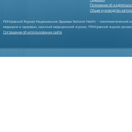
Редакция
Положение об издательск
Общее руководство автор
РИНЦовский Журнал Национальное Здоровье National Health – политематический 
медицине и здоровью, научный медицинский журнал, РИНЦовский журнал размещ
Соглашение об использовании сайта