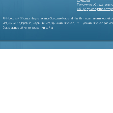
Редакция
Положение об издательск
Общее руководство автор
РИНЦовский Журнал Национальное Здоровье National Health – политематический 
медицине и здоровью, научный медицинский журнал, РИНЦовский журнал размещ
Соглашение об использовании сайта