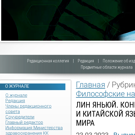
Редакционная коллегия
|
Редакция
|
Положение об изд
Предметные области журнала
Главная
/ Рубри
О ЖУРНАЛЕ
Философские на
О журнале
Редакция
ЛИН ЯНЬЮЙ. КОН
Члены редакционного
совета
И КИТАЙСКОЙ Я
Соучредители
МИРА
Главный редактор
Информация Министерства
здравоохранения КК