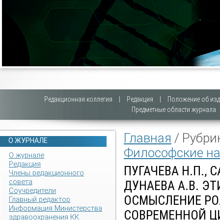
Редакционная коллегия
|
Редакция
|
Положение об изд
Предметные области журнала
Главная
/ Рубри
О ЖУРНАЛЕ
Философские на
О журнале
Редакция
ПУГАЧЕВА Н.П., 
Члены редакционного
совета
ДУНАЕВА А.В. Э
Соучредители
ОСМЫСЛЕНИЕ РО
Главный редактор
Информация Министерства
СОВРЕМЕННОЙ Ц
здравоохранения КК