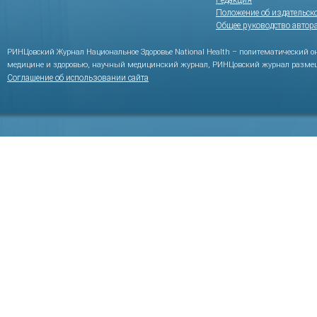
Редакция
Положение об издательск
Общее руководство автор
РИНЦовский Журнал Национальное Здоровье National Health – политематический 
медицине и здоровью, научный медицинский журнал, РИНЦовский журнал размещ
Соглашение об использовании сайта