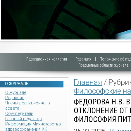
Редакционная коллегия
|
Редакция
|
Положение об изд
Предметные области журнала
Главная
/ Рубри
О ЖУРНАЛЕ
Философские на
О журнале
Редакция
ФЕДОРОВА Н.В. 
Члены редакционного
совета
ОТКЛОНЕНИЕ ОТ
Соучредители
ФИЛОСОФИЯ ПИ
Главный редактор
Информация Министерства
здравоохранения КК