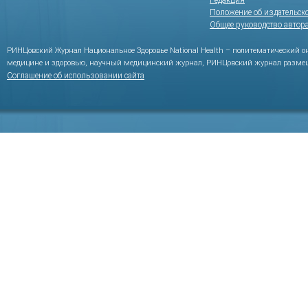
Редакция
Положение об издательск
Общее руководство автор
РИНЦовский Журнал Национальное Здоровье National Health – политематический 
медицине и здоровью, научный медицинский журнал, РИНЦовский журнал размещ
Соглашение об использовании сайта