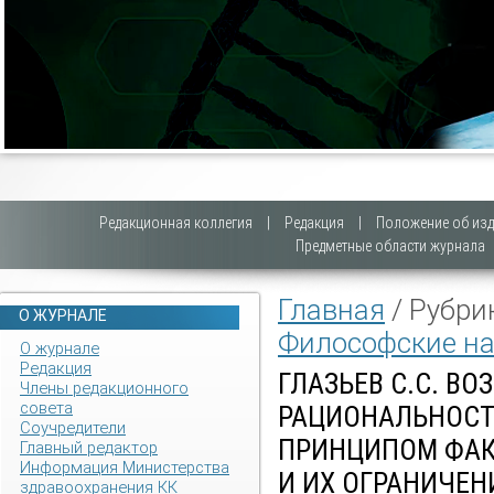
Редакционная коллегия
|
Редакция
|
Положение об изд
Предметные области журнала
Главная
/ Рубри
О ЖУРНАЛЕ
Философские на
О журнале
Редакция
ГЛАЗЬЕВ С.С. В
Члены редакционного
совета
РАЦИОНАЛЬНОСТ
Соучредители
ПРИНЦИПОМ ФАК
Главный редактор
Информация Министерства
И ИХ ОГРАНИЧЕН
здравоохранения КК