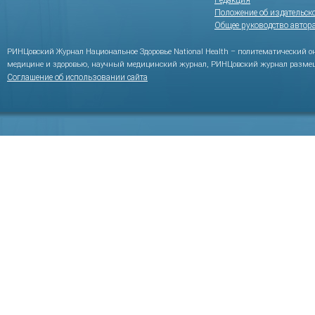
Редакция
Положение об издательск
Общее руководство автор
РИНЦовский Журнал Национальное Здоровье National Health – политематический 
медицине и здоровью, научный медицинский журнал, РИНЦовский журнал размещ
Соглашение об использовании сайта