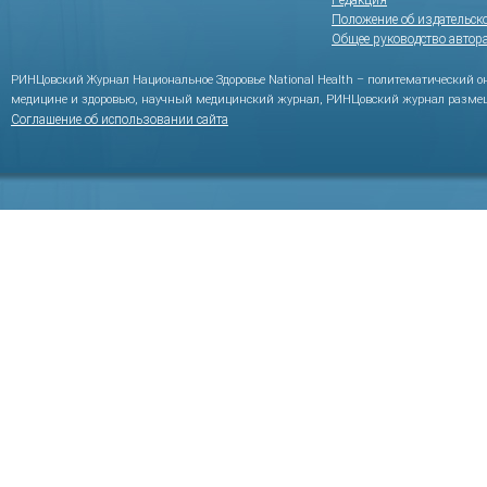
Редакция
Положение об издательск
Общее руководство автор
РИНЦовский Журнал Национальное Здоровье National Health – политематический 
медицине и здоровью, научный медицинский журнал, РИНЦовский журнал размещ
Соглашение об использовании сайта