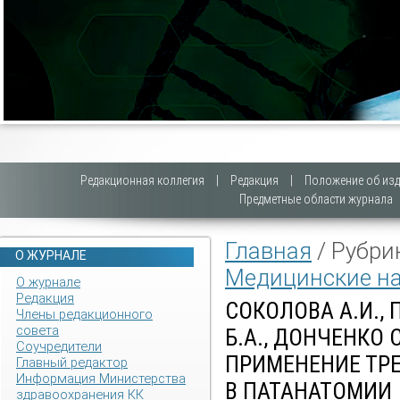
Редакционная коллегия
|
Редакция
|
Положение об изд
Предметные области журнала
Главная
/ Рубри
О ЖУРНАЛЕ
Медицинские н
О журнале
Редакция
СОКОЛОВА А.И., 
Члены редакционного
совета
Б.А., ДОНЧЕНКО 
Соучредители
ПРИМЕНЕНИЕ ТР
Главный редактор
Информация Министерства
В ПАТАНАТОМИИ
здравоохранения КК