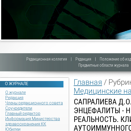
Редакционная коллегия
|
Редакция
|
Положение об изд
Предметные области журнала
Главная
/ Рубри
О ЖУРНАЛЕ
Медицинские н
О журнале
Редакция
САПРАЛИЕВА Д.
Члены редакционного совета
Соучредители
ЭНЦЕФАЛИТЫ - 
Главный редактор
РЕАЛЬНОСТЬ. К
Информация Министерства
здравоохранения КК
АУТОИММУННОГО
Юбилеи