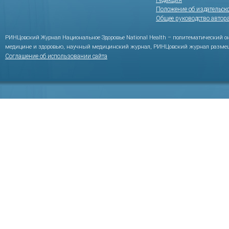
Редакция
Положение об издательск
Общее руководство автор
РИНЦовский Журнал Национальное Здоровье National Health – политематический 
медицине и здоровью, научный медицинский журнал, РИНЦовский журнал размещ
Соглашение об использовании сайта