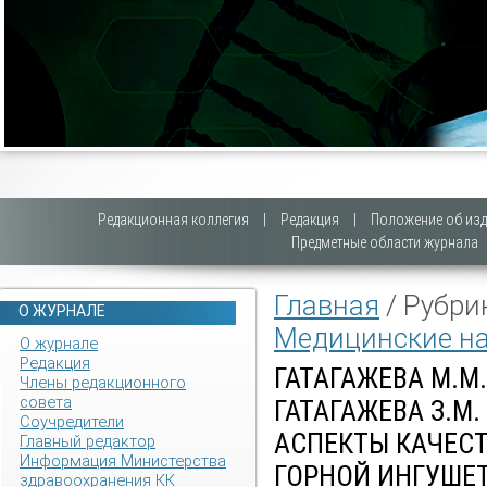
Редакционная коллегия
|
Редакция
|
Положение об изд
Предметные области журнала
Главная
/ Рубри
О ЖУРНАЛЕ
Медицинские н
О журнале
Редакция
ГАТАГАЖЕВА М.М.
Члены редакционного
совета
ГАТАГАЖЕВА З.М
Соучредители
АСПЕКТЫ КАЧЕС
Главный редактор
Информация Министерства
ГОРНОЙ ИНГУШЕ
здравоохранения КК