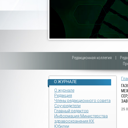
Редакционная коллегия
|
Реда
Пр
Гла
О ЖУРНАЛЕ
ГАЗ
О журнале
МЕХ
Редакция
СЕР
Члены редакционного совета
ЗА
Соучредители
25.
Главный редактор
Информация Министерства
здравоохранения КК
Юбилеи