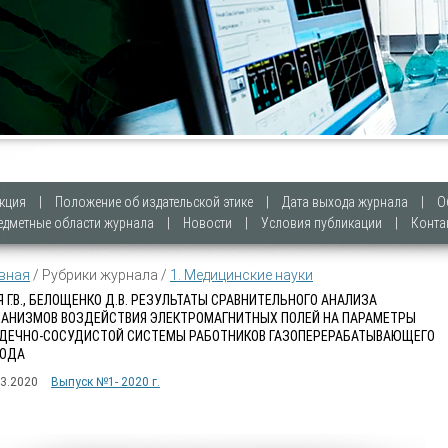
кция
|
Положение об издательской этике
|
Дата выхода журнала
|
О
едметные области журнала
|
Новости
|
Условия публикации
|
Конта
вная
/ Рубрики журнала /
1. Медицинские науки
Я Г.В., БЕЛОЩЕНКО Д.В. РЕЗУЛЬТАТЫ СРАВНИТЕЛЬНОГО АНАЛИЗА
АНИЗМОВ ВОЗДЕЙСТВИЯ ЭЛЕКТРОМАГНИТНЫХ ПОЛЕЙ НА ПАРАМЕТРЫ
ДЕЧНО-СОСУДИСТОЙ СИСТЕМЫ РАБОТНИКОВ ГАЗОПЕРЕРАБАТЫВАЮЩЕГО
ВОДА
03.2020
Выпуск №1- 2020 г.