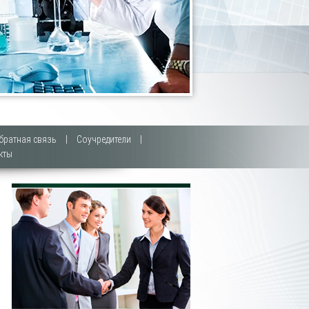
братная связь
|
Соучредители
|
кты