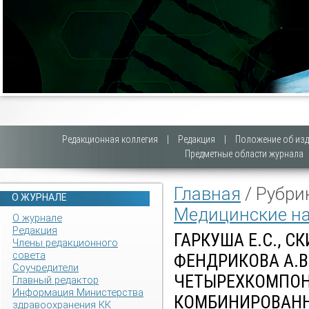
Редакционная коллегия
|
Редакция
|
Положение об изд
Предметные области журнала
Главная
/ Рубри
О ЖУРНАЛЕ
Медицинские н
О журнале
Редакция
ГАРКУША Е.С., СК
Члены редакционного
совета
ФЕНДРИКОВА А.В
Соучредители
ЧЕТЫРЕХКОМПО
Главный редактор
Информация Министерства
КОМБИНИРОВАН
здравоохранения КК