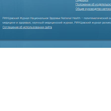
Редакция
Положение об издательск
Общее руководство автор
РИНЦовский Журнал Национальное Здоровье National Health – политематический 
медицине и здоровью, научный медицинский журнал, РИНЦовский журнал размещ
Соглашение об использовании сайта