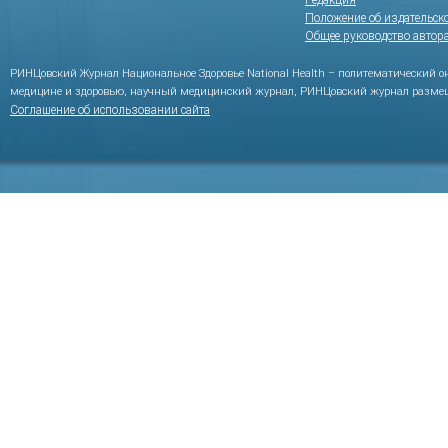
Редакция
Положение об издательск
Общее руководство автор
РИНЦовский Журнал Национальное Здоровье National Health – политематический 
медицине и здоровью, научный медицинский журнал, РИНЦовский журнал размещ
Соглашение об использовании сайта