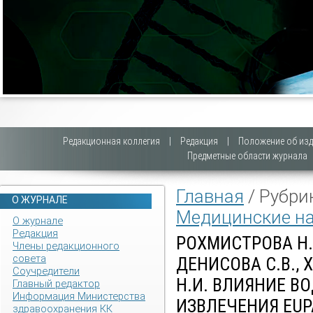
Редакционная коллегия
|
Редакция
|
Положение об изд
Предметные области журнала
Главная
/ Рубри
О ЖУРНАЛЕ
Медицинские н
О журнале
Редакция
РОХМИСТРОВА Н.С
Члены редакционного
совета
ДЕНИСОВА С.В., 
Соучредители
Н.И. ВЛИЯНИЕ В
Главный редактор
Информация Министерства
ИЗВЛЕЧЕНИЯ EUP
здравоохранения КК