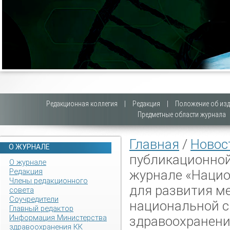
Редакционная коллегия
|
Редакция
|
Положение об изд
Предметные области журнала
Главная
/
Новос
О ЖУРНАЛЕ
публикационной
О журнале
Редакция
журнале «Нацио
Члены редакционного
для развития м
совета
Соучредители
национальной 
Главный редактор
Информация Министерства
здравоохранен
здравоохранения КК