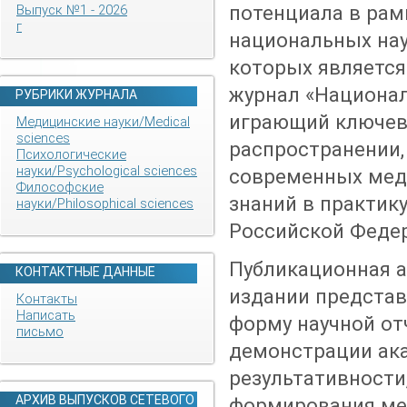
потенциала в рам
Выпуск №1 - 2026
г
национальных нау
которых являетс
журнал «Национал
РУБРИКИ ЖУРНАЛА
играющий ключев
Медицинские науки/Medical
sciences
распространении,
Психологические
науки/Psychological sciences
современных мед
Философские
знаний в практик
науки/Philosophical sciences
Российской Феде
Публикационная а
КОНТАКТНЫЕ ДАННЫЕ
издании представ
Контакты
Написать
форму научной от
письмо
демонстрации ак
результативности
АРХИВ ВЫПУСКОВ СЕТЕВОГО
формирования ме