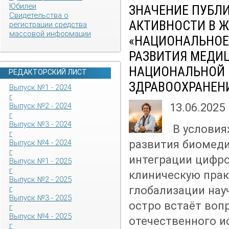
Юбилеи
ЗНАЧЕНИЕ ПУБЛ
Свидетельства о
АКТИВНОСТИ В 
регистрации средства
массовой информации
«НАЦИОНАЛЬНОЕ
РАЗВИТИЯ МЕДИ
НАЦИОНАЛЬНОЙ
РЕДАКТОРСКИЙ ЛИСТ
ЗДРАВООХРАНЕН
Выпуск №1 - 2024
г
13.06.2025
Выпуск №2 - 2024
г
Выпуск №3 - 2024
В условия
г
развития биомеди
Выпуск №4 - 2024
г
интеграции цифро
Выпуск №1 - 2025
г
клиническую прак
Выпуск №2 - 2025
глобализации нау
г
Выпуск №3 - 2025
остро встаёт воп
г
Выпуск №4 - 2025
отечественного и
г